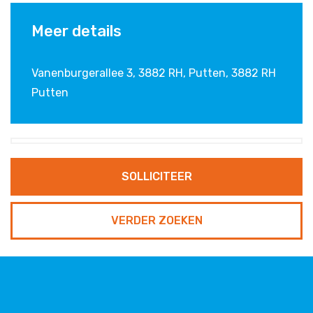
Meer details
Vanenburgerallee 3, 3882 RH, Putten
,
3882 RH
Putten
VERDER ZOEKEN