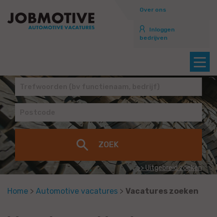
Over ons
Inloggen
bedrijven
>> Uitgebreid zoeken
Home
>
Automotive vacatures
>
Vacatures zoeken