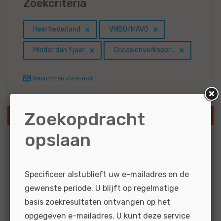
Zoekcriteria
Heel Nederland
VMBO/MAVO
Minder dan 1 jaar
Occasionverkoper...
Resultaten via e-mail
Zoekopdracht
SLA ZOEKOPDRACHT OP
opslaan
Branche
1
Auto's
Specificeer alstublieft uw e-mailadres en de
1
Personenauto's
gewenste periode. U blijft op regelmatige
1
Banden en wielen
basis zoekresultaten ontvangen op het
opgegeven e-mailadres. U kunt deze service