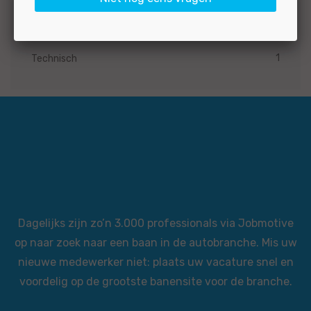
vacature categorie
1
Technisch
Dagelijks zijn zo’n 3.000 professionals via Jobmotive
op naar zoek naar een baan in de autobranche. Mis uw
nieuwe medewerker niet: plaats uw vacature snel en
voordelig op de grootste banensite voor de branche.