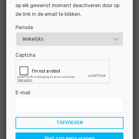
op elk gewenst moment deactiveren door op
de link in de email te klikken.
Merk
Periode
1
Universeel
Captcha
Functiegroep
1
Technisch
E-mail
Salaris
1
€2500 - €3000
1
€2000 - €2500
Niet nog eens vragen