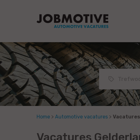
Home
>
Automotive vacatures
>
Vacatures
Vacatures Gelder