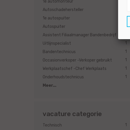
1
1e automonteur
1
Autoschadehersteller
1
1e autospuiter
1
Autospuiter
1
Assistent Filiaalmanager Bandenbedrijf
1
Uitlijnspecialist
1
Bandentechnicus
1
Occasionverkoper -Verkoper gebruikt
1
Werkplaatschef -Chef Werkplaats
1
Onderhoudstechnicus
Meer...
vacature categorie
1
Technisch