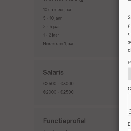
1
10 en meer jaar
S
1
5 - 10 jaar
p
1
2 - 5 jaar
o
1
1 - 2 jaar
s
1
Minder dan 1 jaar
d
P
Salaris
1
€2500 - €3000
C
1
€2000 - €2500
Functieprofiel
E