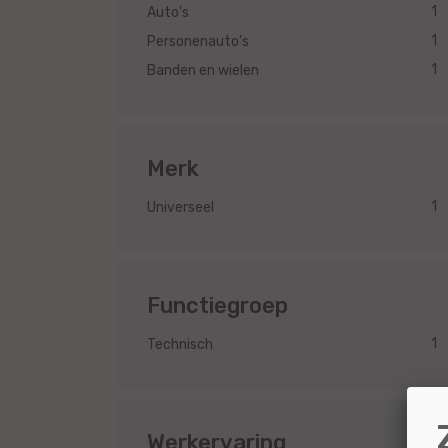
1
Auto's
1
Personenauto's
1
Banden en wielen
Merk
1
Universeel
Functiegroep
1
Technisch
Werkervaring