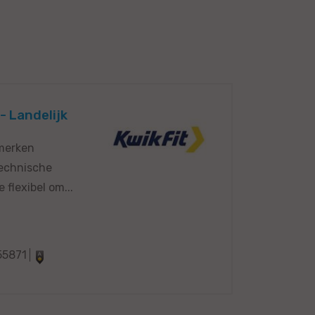
- Landelijk
 merken
technische
flexibel om...
55871