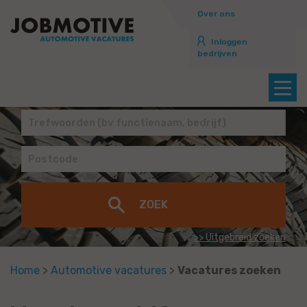
Over ons
Inloggen
bedrijven
>> Uitgebreid zoeken
Home
>
Automotive vacatures
>
Vacatures zoeken