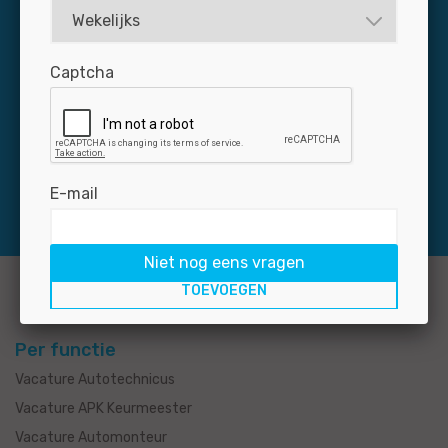
Dagelijks zijn zo’n 3.000 professionals via Jobmotive
op naar zoek naar een baan in de autobranche. Mis uw
Captcha
nieuwe medewerker niet: plaats uw vacature snel en
voordelig op de grootste banensite voor de branche.
E-mail
Niet nog eens vragen
Per functie
Vacature Autotechnicus
Vacature APK Keurmeester
Vacature Automonteur