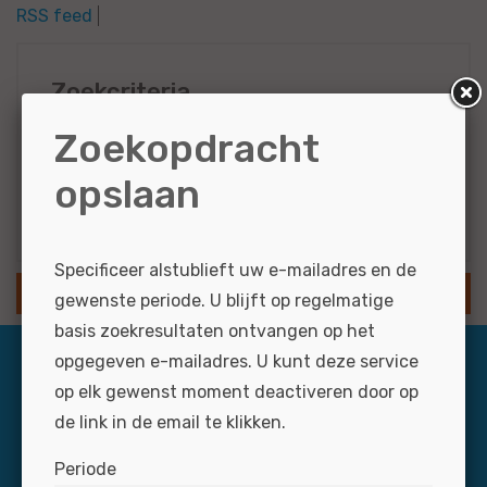
RSS feed
Zoekcriteria
Zoekopdracht
WO
Zaterdaghulp
opslaan
Resultaten via e-mail
Specificeer alstublieft uw e-mailadres en de
SLA ZOEKOPDRACHT OP
gewenste periode. U blijft op regelmatige
basis zoekresultaten ontvangen op het
opgegeven e-mailadres. U kunt deze service
op elk gewenst moment deactiveren door op
de link in de email te klikken.
Periode