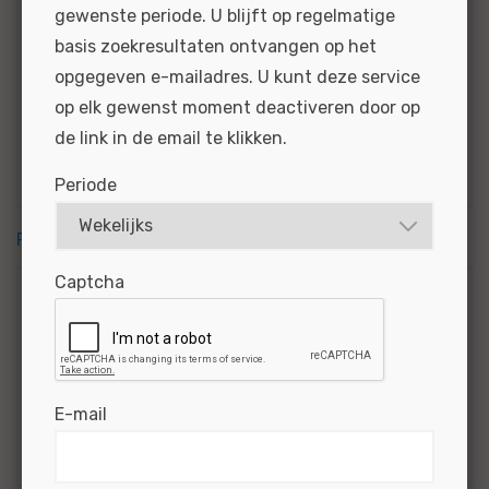
Het is...
gewenste periode. U blijft op regelmatige
basis zoekresultaten ontvangen op het
BEKIJKEN
SOLLICITEER
opgegeven e-mailadres. U kunt deze service
op elk gewenst moment deactiveren door op
Gepubliceerd:
02-06-2026
Referentie
de link in de email te klikken.
nr:
#MO| 66484
Periode
RSS feed
Captcha
Zoekcriteria
Mini
Service Adviseur...
E-mail
Resultaten via e-mail