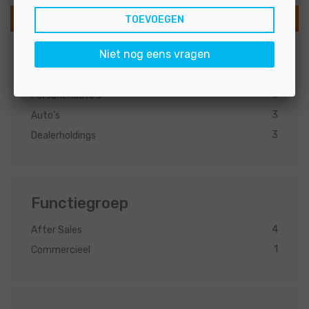
SLA ZOEKOPDRACHT OP
Niet nog eens vragen
Branche
5
Personenauto's
3
Auto's
3
Dealerholdings
Functiegroep
4
After Sales
1
Commercieel