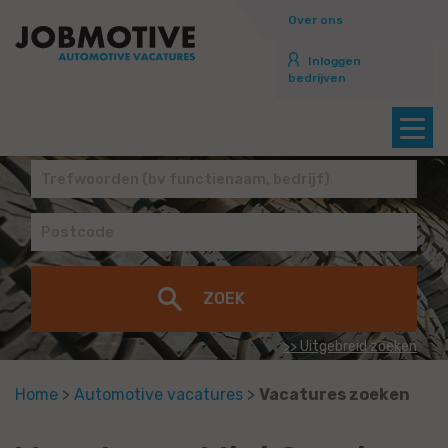
Over ons
Inloggen
bedrijven
>> Uitgebreid zoeken
Home
>
Automotive vacatures
>
Vacatures zoeken