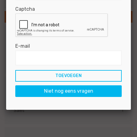
Captcha
SLA ZOEKOPDRACHT OP
Branche
E-mail
5
Personenauto's
1
Bedrijfsauto's
Functiegroep
Niet nog eens vragen
4
Technisch
1
Sales