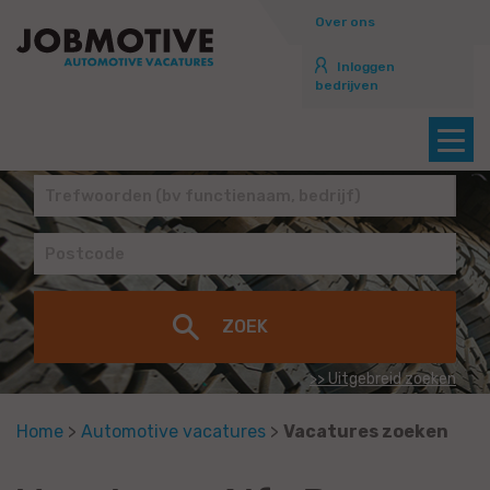
Over ons
Inloggen
bedrijven
>> Uitgebreid zoeken
Home
>
Automotive vacatures
>
Vacatures zoeken