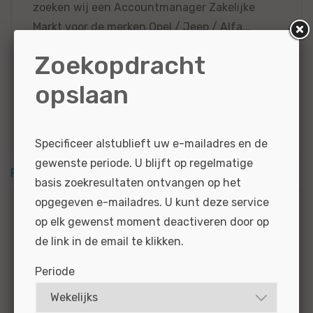
zoeken wij een Accountmanager Zakelijke
Markt voor de merken Opel / Jeep / Alfa...
Zoekopdracht
BEKIJKEN
SOLLICITEER
opslaan
Gepubliceerd:
15-02-2024
Referentie
nr:
#MO|55201
Specificeer alstublieft uw e-mailadres en de
gewenste periode. U blijft op regelmatige
RSS feed
basis zoekresultaten ontvangen op het
opgegeven e-mailadres. U kunt deze service
Zoekcriteria
op elk gewenst moment deactiveren door op
de link in de email te klikken.
Alfa Romeo
Periode
Resultaten via e-mail