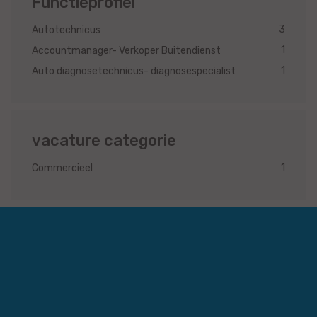
Functieprofiel
3
Autotechnicus
1
Accountmanager- Verkoper Buitendienst
1
Auto diagnosetechnicus- diagnosespecialist
vacature categorie
1
Commercieel