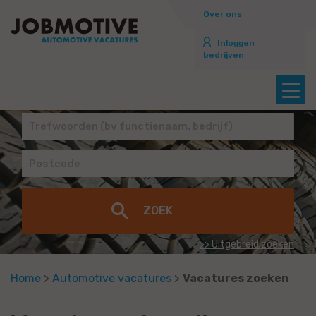
Over ons
Inloggen
bedrijven
>> Uitgebreid zoeken
Home
>
Automotive vacatures
>
Vacatures zoeken