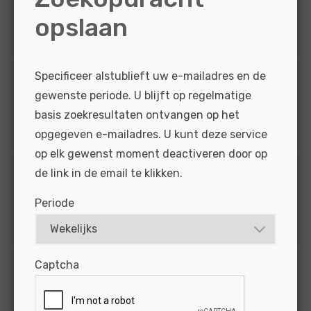
opslaan
1
Technisch
Specificeer alstublieft uw e-mailadres en de
Provincie
gewenste periode. U blijft op regelmatige
basis zoekresultaten ontvangen op het
1
Noord-Holland
opgegeven e-mailadres. U kunt deze service
op elk gewenst moment deactiveren door op
de link in de email te klikken.
Opleidingsniveau
Periode
1
MBO
Captcha
Werkervaring
1
10 en meer jaar